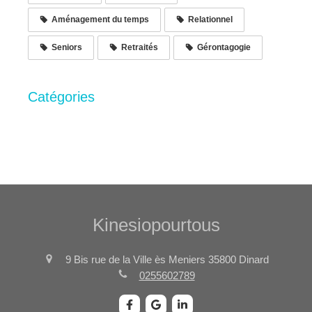
Aménagement du temps
Relationnel
Seniors
Retraités
Gérontagogie
Catégories
Kinesiopourtous
9 Bis rue de la Ville ès Meniers
35800
Dinard
0255602789