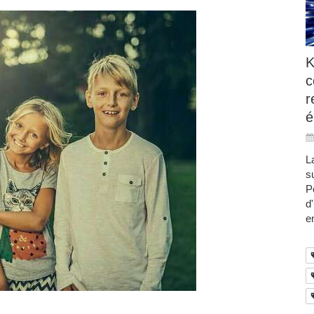
K
c
r
é
L
s
P
d
e