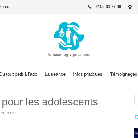
Dinard
02 55 60 27 89
Du tout petit à l'ado
La séance
Infos pratiques
Témoignages
R
 pour les adolescents
entaire
D