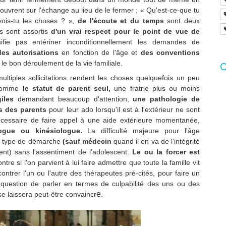
 ouvrent sur l'échange au lieu de le fermer ; « Qu'est-ce-que tu
ois-tu les choses ? »,
de l'écoute et du temps
sont deux
ls sont assortis
d'un vrai respect pour le point de vue de
fie pas entériner inconditionnellement les demandes de
des autorisations
en fonction de l'âge et
des conventions
t le bon déroulement de la vie familiale.
C
ultiples sollicitations rendent les choses quelquefois un peu
s comme
le statut de parent seul,
une fratrie plus ou moins
iles
demandant beaucoup d'attention,
une pathologie de
es des parents
pour leur ado lorsqu'il est à l'extérieur ne sont
nécessaire de faire appel à une aide extérieure momentanée,
ogue ou kinésiologue.
La difficulté majeure pour l'âge
e type de démarche
(sauf médecin
quand il en va de l'intégrité
nt) sans l'assentiment de l'adolescent.
Le ou la forcer est
tre si l'on parvient à lui faire admettre que toute la famille vit
ontrer l'un ou l'autre des thérapeutes pré-cités, pour faire un
it question de parler en termes de culpabilité des uns ou des
e.
 se laissera peut-être convaincr