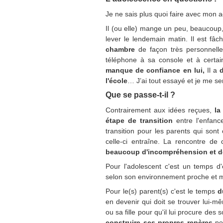
Je ne sais plus quoi faire avec mon a
Il (ou elle) mange un peu, beaucoup
lever le lendemain matin. Il est fâc
chambre
de façon très personnell
téléphone à sa console et à certain
manque de confiance en lui,
Il a
l'école
… J’ai tout essayé et je me s
Que se passe-t-il ?
Contrairement aux idées reçues,
la
étape de transition
entre l'enfanc
transition pour les parents qui sont
celle-ci entraîne. La rencontre de
beaucoup d'incompréhension et de 
Pour l'adolescent c'est un temps d'
selon son environnement proche et m
Pour le(s) parent(s) c'est le temps
du
en devenir qui doit se trouver lui-mêm
ou sa fille pour qu'il lui procure des
construire ses propres repères
po