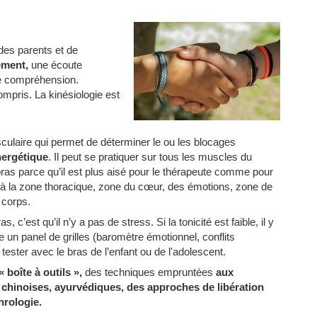
 des parents et de
ément,
une écoute
e compréhension.
ompris. La kinésiologie est
musculaire qui permet de déterminer le ou les blocages
nergétique
. Il peut se pratiquer sur tous les muscles du
 bras parce qu’il est plus aisé pour le thérapeute comme pour
d à la zone thoracique, zone du cœur, des émotions, zone de
e corps.
, c’est qu’il n’y a pas de stress. Si la tonicité est faible, il y
 un panel de grilles (baromètre émotionnel, conflits
a tester avec le bras de l’enfant ou de l'adolescent.
boîte à outils »,
des techniques empruntées
aux
 chinoises, ayurvédiques, des approches de libération
hrologie.