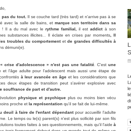
do,
,
pas du tout.
Il se couche tard (très tard) et n'arrive pas à se
hé avec la salle de bains, et
marque son territoire dans sa
e ! Il a du mal avec le
rythme familial,
il est
addict
à son
es substances illicites... Il éclate en crises par moments
, Il
des troubles du comportement
et
de grandes difficultés à
L
ens démuni(e).
S
 « crise d'adolescence » n'est pas une fatalité
. C'est
une
e et l'âge adulte pour l'adolescent mais aussi une étape de
L
 confrontés
à leur avancée en âge
et les considérations que
L
 ces deux étapes de transition peut s'avérer explosive avec
l
souffrance de part et d'autre.
l
évolution
physique et psychique
plus ou moins bien vécu
d
oins proche et
la représentation
qu'il se fait de lui-même.
p
 deuil à faire de l'enfant dépendant
pour accueillir l'adulte
e. Le temps ou le(s) parent(s) n'est plus sollicité par son fils
 solutions toutes faites à ses questionnements, mais qu'il l'aide
à
ur tenir fermement debout dans un monde tout de même un