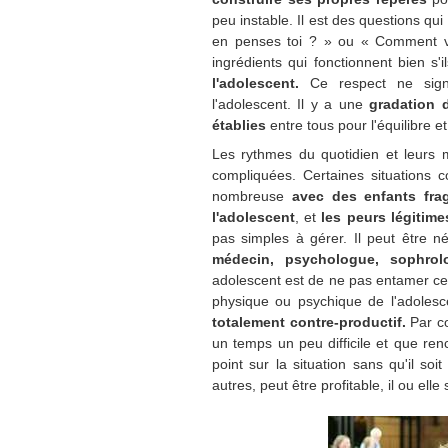
peu instable. Il est des questions qui
en penses toi ? » ou « Comment v
ingrédients qui fonctionnent bien s'i
l'adolescent.
Ce respect ne signi
l'adolescent. Il y a une
gradation 
établies
entre tous pour l'équilibre e
Les rythmes du quotidien et leurs m
compliquées. Certaines situation
nombreuse
avec des enfants frag
l'adolescent
, et
les peurs légitim
pas simples à gérer. Il peut être 
médecin, psychologue, sophrol
adolescent est de ne pas entamer c
physique ou psychique de l'adolesce
totalement contre-productif.
Par con
un temps un peu difficile et que renc
point sur la situation sans qu'il so
autres, peut être profitable, il ou e
lle