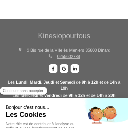
Kinesiopourtous
9 Bis rue de la Ville ès Meniers
35800
Dinard
0255602789
Les
Lundi
,
Mardi
,
Jeudi
et
Samedi
de
9h
à
12h
et de
14h
à
19h
Les
Mercredi
et
Vendredi
de
9h
à
12h
et de
14h
à
20h
Plan du site
Mentions légales